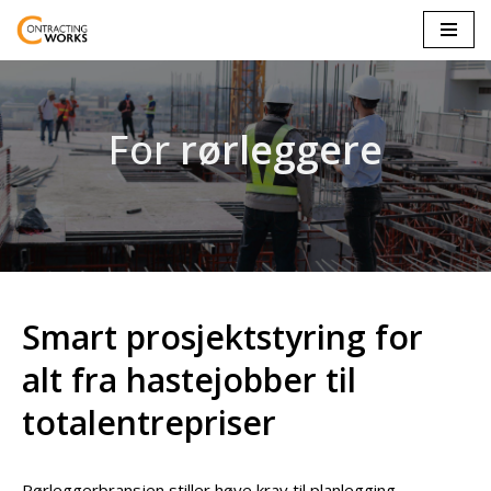
Skip
to
content
For
rørleggere
Smart prosjektstyring for
alt fra hastejobber til
totalentrepriser
Rørleggerbransjen stiller høye krav til planlegging,