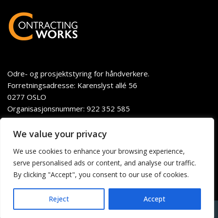
Odre- og prosjektstyring for håndverkere.
Forretningsadresse: Karenslyst allé 56
0277 OSLO
Organisasjonsnummer: 922 352 585
We value your privacy
We use cookies to enhance your browsing experience,
serve personalised ads or content, and analyse our traffic.
By clicking "Accept", you consent to our use of cookies.
Support
For utviklere
Personvern
Vilkår
Reject
Accept
Neve
| Powered by
WordPress